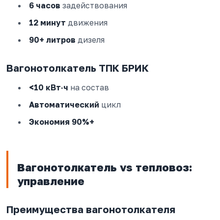
6 часов
задействования
12 минут
движения
90+ литров
дизеля
Вагонотолкатель ТПК БРИК
<10 кВт·ч
на состав
Автоматический
цикл
Экономия 90%+
Вагонотолкатель vs тепловоз:
управление
Преимущества вагонотолкателя