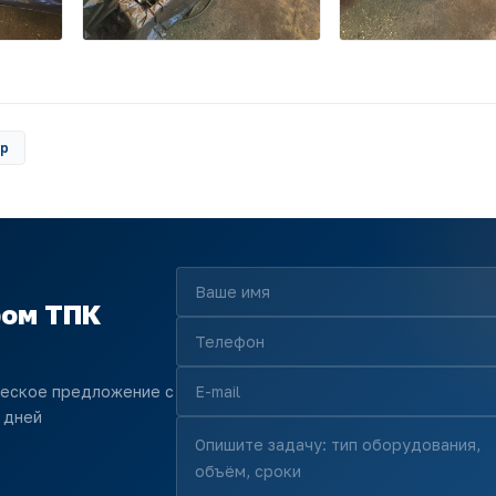
ер
ром ТПК
ческое предложение с
 дней