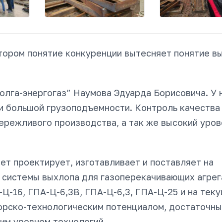
тором понятие конкуренции вытесняет понятие в
олга-энергогаз” Наумова Эдуарда Борисовича. У 
ми большой грузоподъемности. Контроль качества
ережливого производства, а так же высокий уров
ет проектирует, изготавливает и поставляет на
 системы выхлопа для газоперекачивающих агрег
-Ц-16, ГПА-Ц-6,3В, ГПА-Ц-6,3, ГПА-Ц-25 и на тек
орско-технологическим потенциалом, достаточн
им уровнем технологий.