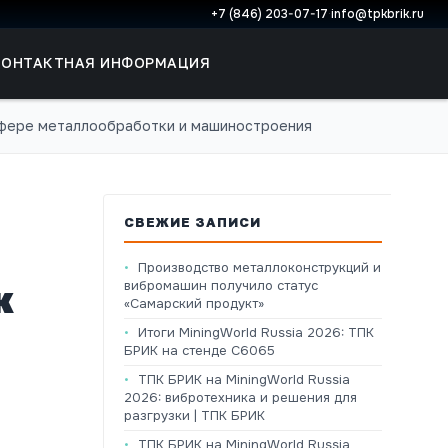
+7 (846) 203-07-17
·
info@tpkbrik.ru
КОНТАКТНАЯ ИНФОРМАЦИЯ
сфере металлообработки и машиностроения
СВЕЖИЕ ЗАПИСИ
Производство металлоконструкций и
к
вибромашин получило статус
«Самарский продукт»
Итоги MiningWorld Russia 2026: ТПК
БРИК на стенде C6065
ТПК БРИК на MiningWorld Russia
2026: вибротехника и решения для
разгрузки | ТПК БРИК
ТПК БРИК на MiningWorld Russia