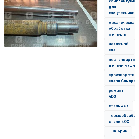
комплектующ
для
спецтехники
механическая
обработка
металла
натяжной
вал
нестандартны
детали машин
производство
валов Самара
ремонт
АБЗ
сталь 40Х
термообработ
стали 40Х
ТПК Брик