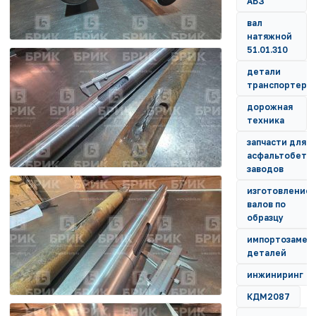
АБЗ
вал
натяжной
51.01.310
детали
транспортера
дорожная
техника
запчасти для
асфальтобето
заводов
изготовление
валов по
образцу
импортозамещ
деталей
инжиниринг
КДМ2087