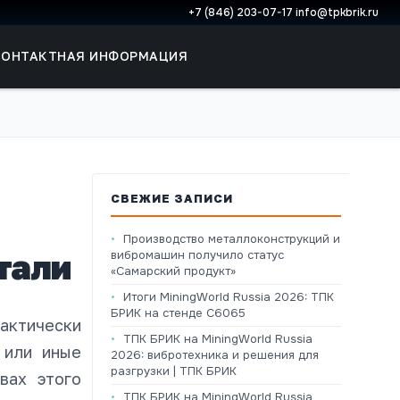
+7 (846) 203-07-17
·
info@tpkbrik.ru
КОНТАКТНАЯ ИНФОРМАЦИЯ
СВЕЖИЕ ЗАПИСИ
Производство металлоконструкций и
тали
вибромашин получило статус
«Самарский продукт»
Итоги MiningWorld Russia 2026: ТПК
БРИК на стенде C6065
актически
ТПК БРИК на MiningWorld Russia
 или иные
2026: вибротехника и решения для
разгрузки | ТПК БРИК
вах этого
ТПК БРИК на MiningWorld Russia