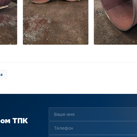
ка
ром ТПК