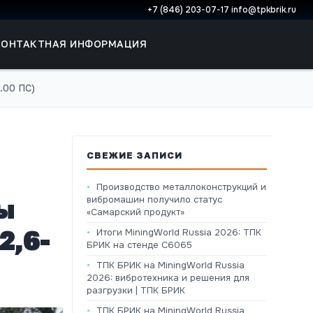
+7 (846) 203-07-17
·
info@tpkbrik.ru
КОНТАКТНАЯ ИНФОРМАЦИЯ
.00 ПС)
СВЕЖИЕ ЗАПИСИ
Производство металлоконструкций и
ны
вибромашин получило статус
«Самарский продукт»
2,6-
Итоги MiningWorld Russia 2026: ТПК
БРИК на стенде C6065
ТПК БРИК на MiningWorld Russia
2026: вибротехника и решения для
разгрузки | ТПК БРИК
ТПК БРИК на MiningWorld Russia