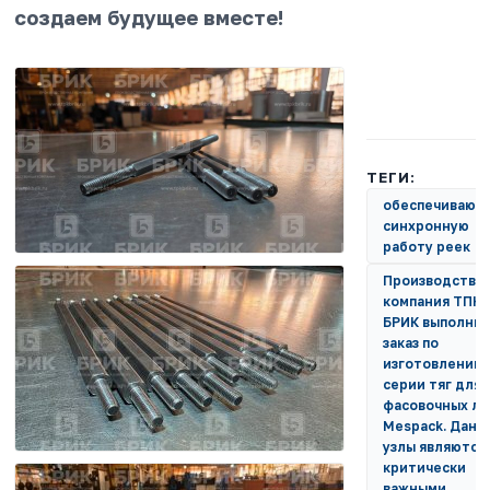
создаем будущее вместе!
ТЕГИ:
обеспечивающ
синхронную
работу реек
Производстве
компания ТПК
БРИК выполни
заказ по
изготовлению
серии тяг для
фасовочных л
Mespack. Данн
узлы являются
критически
важными