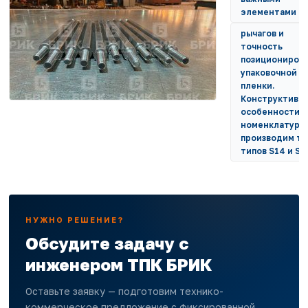
элементами
рычагов и
точность
позициониров
упаковочной
пленки.
Конструктивн
особенности и
номенклатура
производим тя
типов S14 и S
НУЖНО РЕШЕНИЕ?
Обсудите задачу с
инженером ТПК БРИК
Оставьте заявку — подготовим технико-
коммерческое предложение с фиксированной