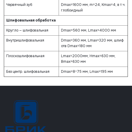
Червячный зуб
Dmax=1600 мм, m=24, Kmax=4, в т.ч.
глобоидный
Шлифовальная обработка
Кругло — шлифовальная
Dmax=560 мм, Lmax=4000 мм
Внутришлифовальная
Dmax=360 мм, Lmax=320 мм, шлиф
отв Dmax=180 мм
Плоскошлифовальная
Lmax=2000мм, Hmax=630 мм,
Вmax=630 мм
Без центр. шлифовальная
Dmax=8÷75 мм, Lmax=195 мм