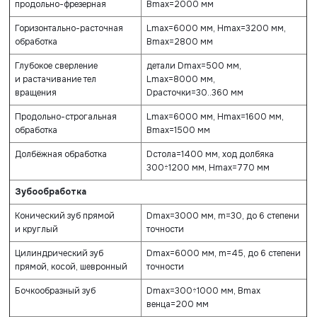
продольно-фрезерная
Вmax=2000 мм
Горизонтально-расточная
Lmax=6000 мм, Hmax=3200 мм,
обработка
Вmax=2800 мм
Глубокое сверление
детали Dmax=500 мм,
и растачивание тел
Lmax=8000 мм,
вращения
Dрасточки=30..360 мм
Продольно-строгальная
Lmax=6000 мм, Hmax=1600 мм,
обработка
Вmax=1500 мм
Долбёжная обработка
Dстола=1400 мм, ход долбяка
300÷1200 мм, Hmax=770 мм
Зубообработка
Конический зуб прямой
Dmax=3000 мм, m=30, до 6 степени
и круглый
точности
Цилиндрический зуб
Dmax=6000 мм, m=45, до 6 степени
прямой, косой, шевронный
точности
Бочкообразный зуб
Dmax=300÷1000 мм, Вmax
венца=200 мм