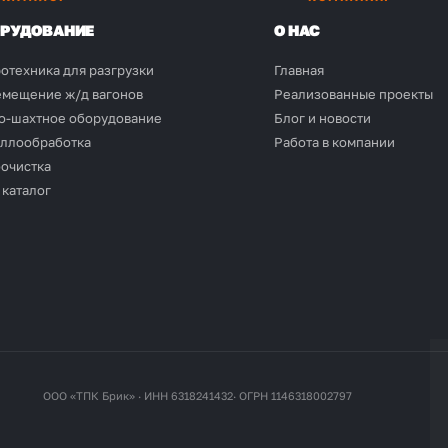
РУДОВАНИЕ
О НАС
отехника для разгрузки
Главная
мещение ж/д вагонов
Реализованные проекты
о-шахтное оборудование
Блог и новости
ллообработка
Работа в компании
очистка
 каталог
ООО «ТПК Брик» · ИНН 6318241432· ОГРН 1146318002797